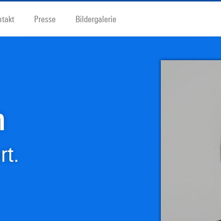
ntakt
Presse
Bildergalerie
h
rt.